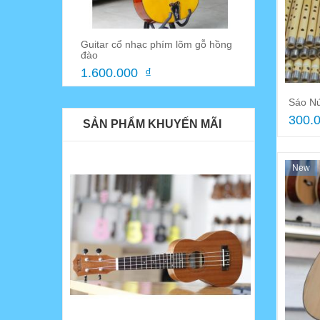
ệp
Guitar cổ nhạc phím lõm gỗ hồng
Móng gảy đà
đào
45.000 ₫
1.600.000 ₫
Sáo N
300.0
SẢN PHẨM KHUYẾN MÃI
New