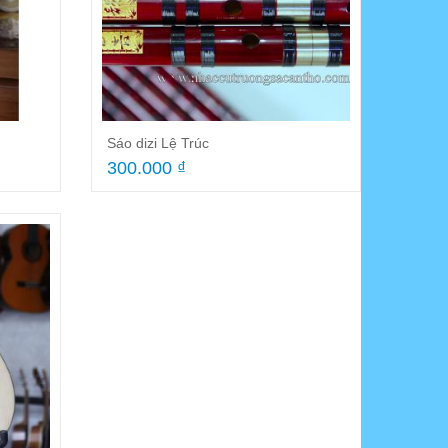
 Recorder Yamaha YRS-24B
Guitar Acoustic HD180A 2024
5.000 ₫
1.800.000 ₫
Sáo dizi Lệ Trúc
300.000 ₫