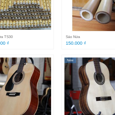
n tranh Inox
Trống gõ bo Yamaha MT6 màu gỗ
Sáo
500.000 ₫
13
ứa TS30
Sáo Nứa
00 ₫
150.000 ₫
New