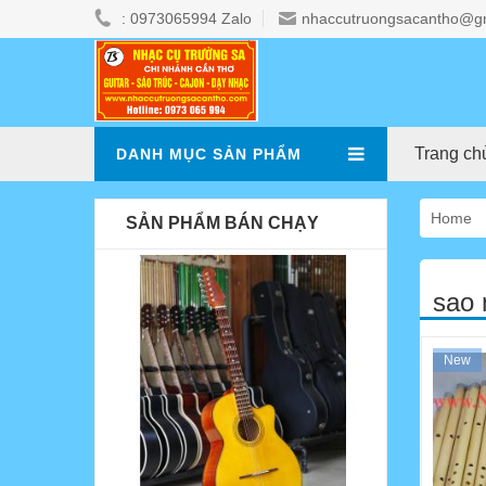
: 0973065994 Zalo
nhaccutruongsacantho@g
Trang ch
DANH MỤC SẢN PHẨM
Home
SẢN PHẨM BÁN CHẠY
sao 
New