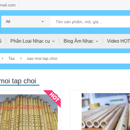
mail.com
All
ủ
Phân Loại Nhạc cụ
Blog Âm Nhạc
Video HO
Tas
sao moi tap choi
moi tap choi