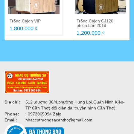
Dòng trông cajon VIP nhất
Trống Cajon VIP
Trống Cajon CJ120
hiện tại của Nhạc cụ Trương
phiên bản 2018
1.800.000 ₫
Sa,được cải tiến về hình...
1.200.000 ₫
Địa chỉ:
512 ,đường 30/4,phường Hưng Lợi,Quận Ninh Kiều-
TP Cần Thơ( đối diện đài truyền hình Cần Thơ)
Phone:
: 0973065994 Zalo
Email:
nhaccutruongsacantho@gmail.com