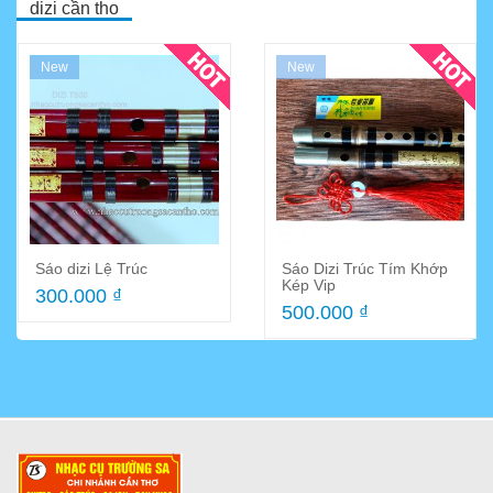
dizi cần tho
New
New
Sáo dizi hay còn gọi là sáo
Sáo dizi Lệ Trúc
Sáo Dizi Trúc Tím Khớp
tàu vì được xuất xứ từ
Kép Vip
300.000 ₫
trung...
500.000 ₫