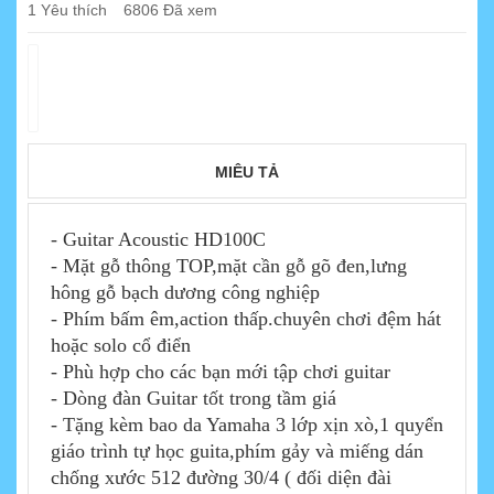
1
Yêu thích
6806 Đã xem
MIÊU TẢ
- Guitar Acoustic HD100C
- Mặt gỗ thông TOP,mặt cần gỗ gõ đen,lưng
hông gỗ bạch dương công nghiệp
- Phím bấm êm,action thấp.chuyên chơi đệm hát
hoặc solo cổ điển
- Phù hợp cho các bạn mới tập chơi guitar
- Dòng đàn Guitar tốt trong tầm giá
- Tặng kèm bao da Yamaha 3 lớp xịn xò,1 quyển
giáo trình tự học guita,phím gảy và miếng dán
chống xước 512 đường 30/4 ( đối diện đài