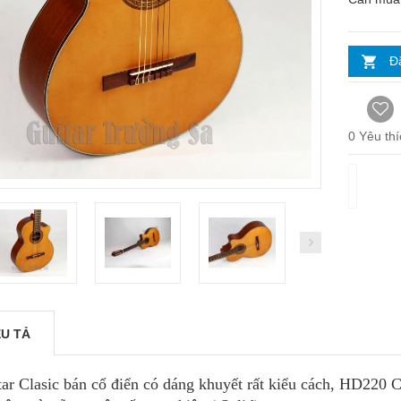
Đ
0
Yêu thí
ÊU TẢ
tar Clasic bán cổ điển có dáng khuyết rất kiểu cách, HD220 C