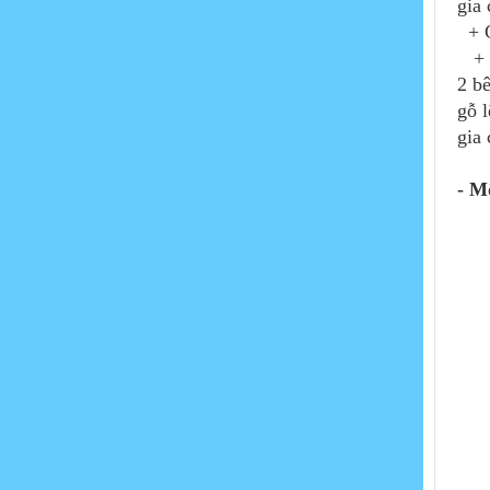
gia 
+ G
+ Đ
2 b
gỗ 
gia
- M