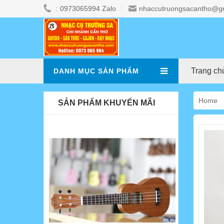
: 0973065994 Zalo
nhaccutruongsacantho@g
Trang ch
DANH MỤC SẢN PHẨM
Home
SẢN PHẨM KHUYẾN MÃI