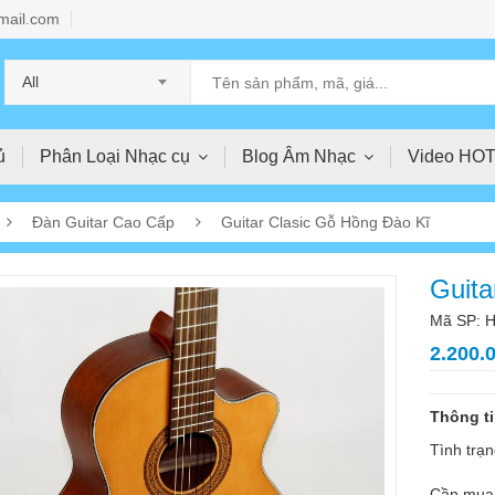
mail.com
All
ủ
Phân Loại Nhạc cụ
Blog Âm Nhạc
Video HO
Đàn Guitar Cao Cấp
Guitar Clasic Gỗ Hồng Đào Kĩ
Guita
Mã SP: H
2.200.
Thông t
Tình trạn
Cần mua