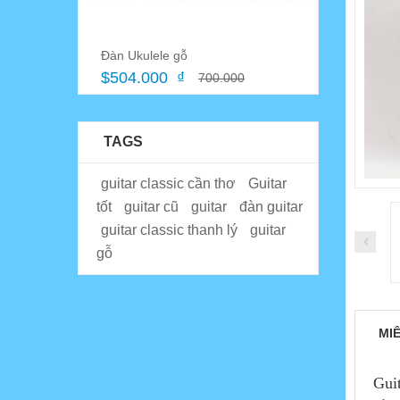
Đàn Ukulele gỗ
$504.000 ₫
700.000
TAGS
guitar classic cần thơ
Guitar
tốt
guitar cũ
guitar
đàn guitar
guitar classic thanh lý
guitar
gỗ
MI
Gui