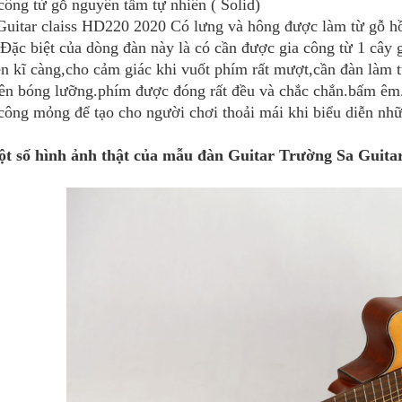
công từ gỗ nguyên tấm tự nhiên ( Solid)
uitar claiss HD220 2020 Có lưng và hông được làm từ gỗ hồ
ặc biệt của dòng đàn này là có cần được gia công từ 1 cây 
ên kĩ càng,cho cảm giác khi vuốt phím rất mượt,cần đàn làm t
lên bóng lưỡng.phím được đóng rất đều và chắc chắn.bấm êm.
 công mỏng để tạo cho người chơi thoải mái khi biểu diễn nh
ột số hình ảnh thật của mẫu đàn Guitar Trường Sa Guita