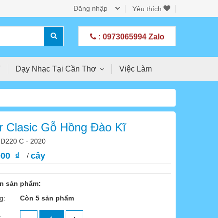
Đăng nhập
Yêu thích
: 0973065994 Zalo
T
Dạy Nhạc Tại Cần Thơ
Việc Làm
r Clasic Gỗ Hồng Đào Kĩ
D220 C - 2020
000 ₫
cây
/
in sản phẩm:
g:
Còn 5 sản phẩm
: