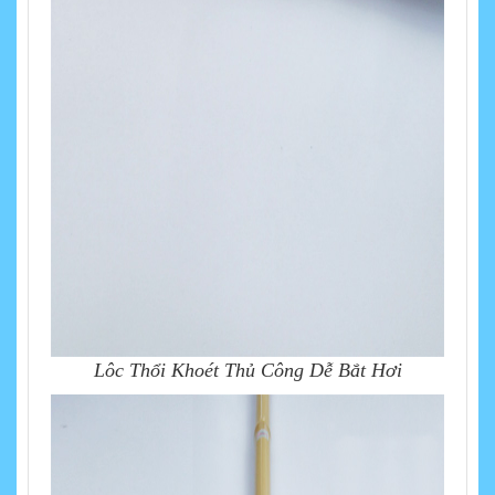
Lôc Thổi Khoét Thủ Công Dễ Bắt Hơi