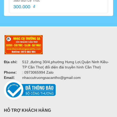
Sáo dizi Lệ Trúc
300.000 ₫
Địa chỉ:
512 ,đường 30/4,phường Hưng Lợi,Quận Ninh Kiều-
TP Cần Thơ( đối diện đài truyền hình Cần Thơ)
Phone:
: 0973065994 Zalo
Email:
nhaccutruongsacantho@gmail.com
HỖ TRỢ KHÁCH HÀNG